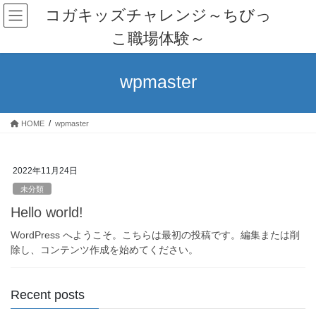
Skip
Skip
コガキッズチャレンジ～ちびっ
to
to
こ職場体験～
the
the
content
Navigation
wpmaster
HOME
wpmaster
2022年11月24日
未分類
Hello world!
WordPress へようこそ。こちらは最初の投稿です。編集または削
除し、コンテンツ作成を始めてください。
Recent posts